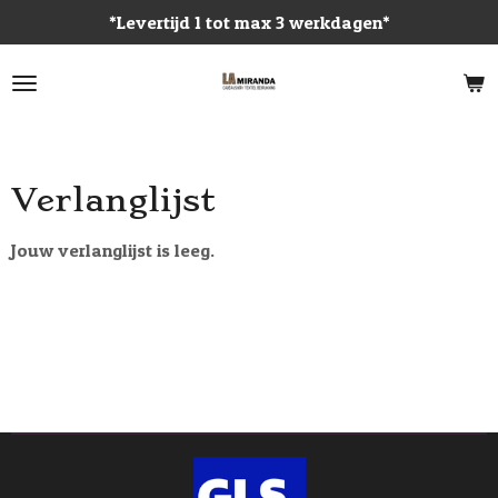
*Levertijd 1 tot max 3 werkdagen*
Ga
direct
naar
de
hoofdinhoud
Verlanglijst
Jouw verlanglijst is leeg.