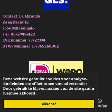
Contact: La Miranda
Zaagstraat 12
7556 MX Hengelo
Tel: 06-29484122
KVK nummer; 73727334
BTW- Nummer: 137865260B02
Deze website gebruikt cookies voor analyse-
doeleinden en/of het tonen van advertenties.
© 2019 - 2026 La-Miranda
Door gebruik te blijven maken van de site gaat u
hiermee akkoord.
Akkoord
E-mailadres
Telefoonnummer
Kaart
Facebook
WhatsApp