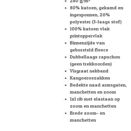
280 g/m²
80% katoen, gekamd en
ingesponnen, 20%
polyester (3-laags stof)
100% katoen vlak
printoppervlak
Binnenzijde van
geborsteld fleece
Dubbellaags capuchon
(geen trekkoorden)
Visgraat nekband
Kangoeroezakken
Bedekte naad armsgaten,
manchetten en zoom
1x1 rib met elastaan op
zoom en manchetten
Brede zoom- en
manchetten