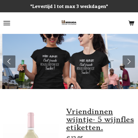
*Levertijd 1 tot max 3 werkdagen*
Ga
direct
naar
de
hoofdinhoud
Vriendinnen
wijntje- 5 wijnfles
etiketten.