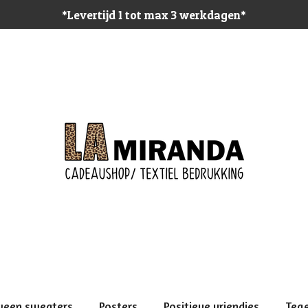
*Levertijd 1 tot max 3 werkdagen*
ween sweaters
Posters
Positieve vriendjes
Teg