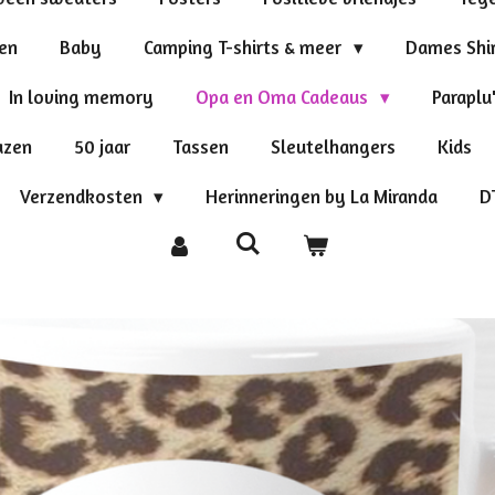
ten
Baby
Camping T-shirts & meer
Dames Shi
In loving memory
Opa en Oma Cadeaus
Paraplu
azen
50 jaar
Tassen
Sleutelhangers
Kids
Verzendkosten
Herinneringen by La Miranda
D