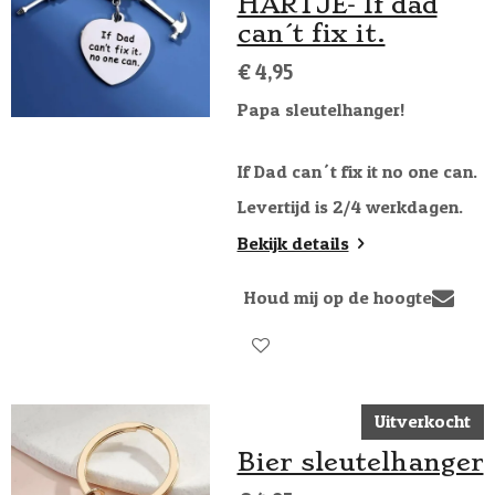
HARTJE- If dad
can´t fix it.
€ 4,95
Papa sleutelhanger!
If Dad can´t fix it no one can.
Levertijd is 2/4 werkdagen.
Bekijk details
Houd mij op de hoogte
Uitverkocht
Bier sleutelhanger