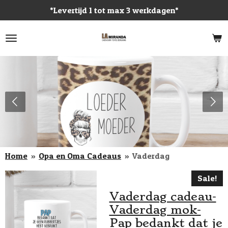
*Levertijd 1 tot max 3 werkdagen*
Ga
direct
naar
de
hoofdinhoud
Home
»
Opa en Oma Cadeaus
»
Vaderdag
Sale!
Vaderdag cadeau-
Vaderdag mok-
Pap bedankt dat je