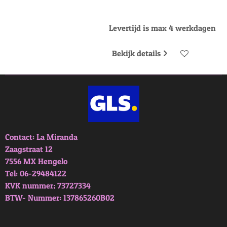
Levertijd is max 4 werkdagen
Bekijk details
Contact: La Miranda
Zaagstraat 12
7556 MX Hengelo
Tel: 06-29484122
KVK nummer; 73727334
BTW- Nummer: 137865260B02