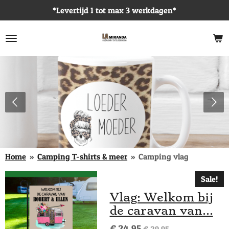
*Levertijd 1 tot max 3 werkdagen*
Ga
direct
naar
de
hoofdinhoud
Home
»
Camping T-shirts & meer
»
Camping vlag
Sale!
Vlag: Welkom bij
de caravan van...
€ 24,95