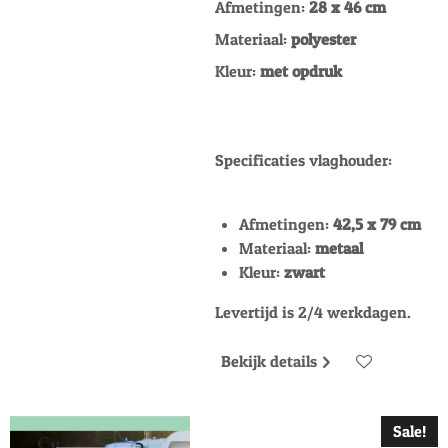
Afmetingen:
28 x 46 cm
Materiaal:
polyester
Kleur:
met opdruk
Specificaties vlaghouder:
Afmetingen:
42,5 x 79 cm
Materiaal:
metaal
Kleur:
zwart
Levertijd is 2/4 werkdagen.
Bekijk details
Sale!