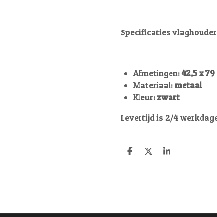
Specificaties vlaghouder
Afmetingen:
42,5 x 79
Materiaal:
metaal
Kleur:
zwart
Levertijd is 2/4 werkdag
D
D
S
e
e
h
l
e
a
e
l
r
n
e