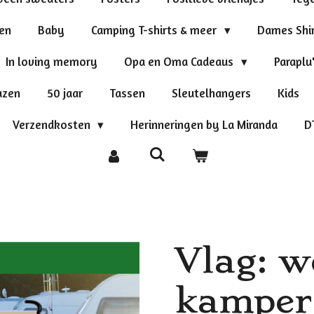
ten
Baby
Camping T-shirts & meer
Dames Shi
In loving memory
Opa en Oma Cadeaus
Paraplu
azen
50 jaar
Tassen
Sleutelhangers
Kids
Verzendkosten
Herinneringen by La Miranda
D
Vlag: w
kamper 