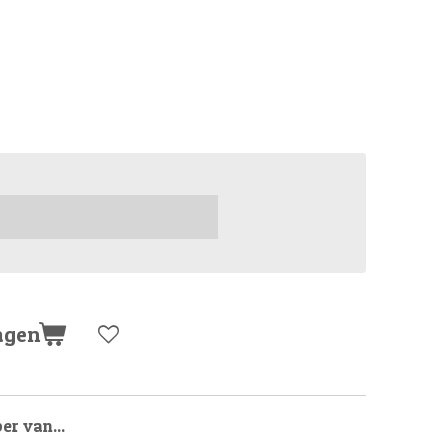
agen
er van...