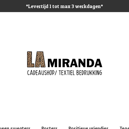
*Levertijd 1 tot max 3 werkdagen*
ween sweaters
Posters
Positieve vriendjes
Teg