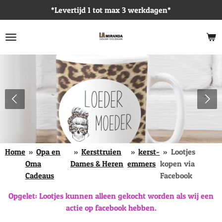
*Levertijd 1 tot max 3 werkdagen*
Ga
direct
naar
de
hoofdinhoud
Home
»
Opa en
»
Kersttruien
»
kerst-
»
Lootjes
Oma
Dames & Heren
emmers
kopen via
Cadeaus
Facebook
Opgelet: Lootjes kunnen alleen gekocht worden als wij een
actie op facebook hebben.