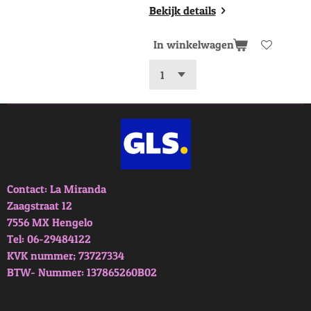
Bekijk details
In winkelwagen
Contact: La Miranda
Zaagstraat 12
7556 MX Hengelo
Tel: 06-29484122
KVK nummer; 73727334
BTW- Nummer: 137865260B02