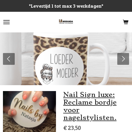
*Levertijd 1 tot max 3 werkdagen*
Ga
direct
naar
de
hoofdinhoud
Nail Sign luxe:
Reclame bordje
voor
nagelstylisten.
€ 23,50