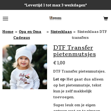
*Levertijd 1 tot max 3 werkdagen*
Ga
direct
naar
de
hoofdinhoud
Home
»
Opa en Oma
»
Sinterklaas
»
Sinterklaas DTF
Cadeaus
transfers
DTF Transfer
pietenmutsjes
€ 1,00
DTF Transfer pietenmutsjes.
Let op:
Het gaat dus alleen
op het pietenmutsje, tekst
kun je zelf makkelijk
toevoegen.
Super leuk om je eigen
ontwep wat op te pimpen.