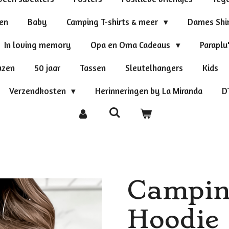
ten
Baby
Camping T-shirts & meer
Dames Shi
In loving memory
Opa en Oma Cadeaus
Paraplu
azen
50 jaar
Tassen
Sleutelhangers
Kids
Verzendkosten
Herinneringen by La Miranda
D
Campin
Hoodie