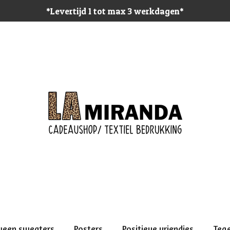
*Levertijd 1 tot max 3 werkdagen*
ween sweaters
Posters
Positieve vriendjes
Teg