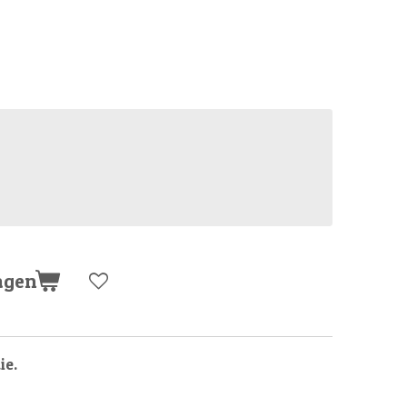
agen
ie.