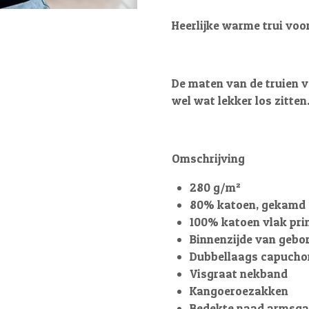
Heerlijke warme trui voo
De maten van de truien v
wel wat lekker los zitten
Omschrijving
280 g/m²
80% katoen, gekamd e
100% katoen vlak pri
Binnenzijde van gebor
Dubbellaags capuchon
Visgraat nekband
Kangoeroezakken
Bedekte naad armsga