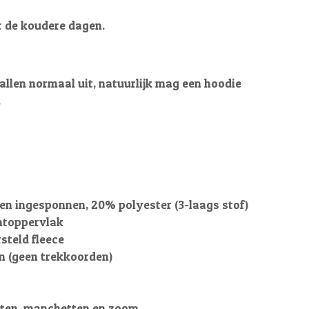
r de koudere dagen.
allen normaal uit, natuurlijk mag een hoodie
.
n ingesponnen, 20% polyester (3-laags stof)
ntoppervlak
steld fleece
 (geen trekkoorden)
ten, manchetten en zoom