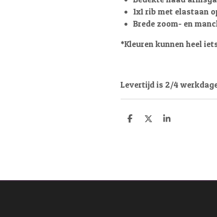
1x1 rib met elastaan
Brede zoom- en manc
*Kleuren kunnen heel iets
Levertijd is 2/4 werkdag
D
D
S
e
e
h
l
e
a
e
l
r
n
e