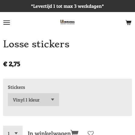
*Levertijd 1 tot max 3 werkdagen*
Ga
direct
naar
de
hoofdinhoud
Losse stickers
€ 2,75
Stickers
In winkelwagen