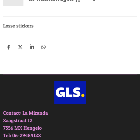
Losse stickers
D
D
S
D
e
e
h
e
l
e
a
l
e
l
r
e
n
e
n
Contact: La Miranda
Zaagstraat 12
7556 MX Hengelo
Tel: 06-29484122