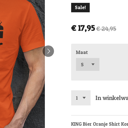
Sale!
€ 17,95
€ 24,95
Maat
In winkelw
KING Bier Oranje Shirt K