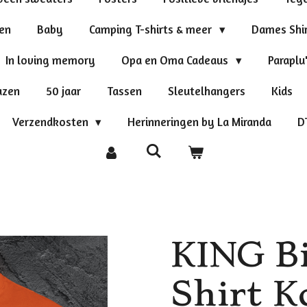
ten
Baby
Camping T-shirts & meer
Dames Shi
In loving memory
Opa en Oma Cadeaus
Paraplu
azen
50 jaar
Tassen
Sleutelhangers
Kids
Verzendkosten
Herinneringen by La Miranda
D
KING Bi
Shirt K