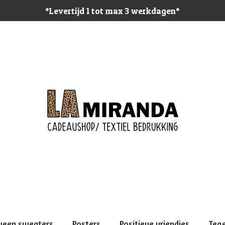
*Levertijd 1 tot max 3 werkdagen*
ween sweaters
Posters
Positieve vriendjes
Teg