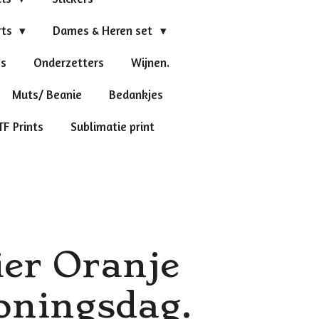
rts
Dames & Heren set
's
Onderzetters
Wijnen.
Muts/ Beanie
Bedankjes
TF Prints
Sublimatie print
er Oranje
oningsdag.