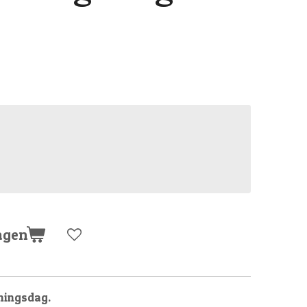
agen
oningsdag.