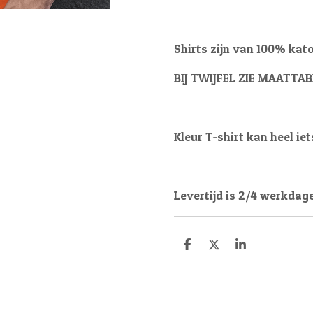
Shirts zijn van 100% kat
BIJ TWIJFEL ZIE MAATTAB
Kleur T-shirt kan heel iet
Levertijd is 2/4 werkdag
D
D
S
e
e
h
l
e
a
e
l
r
n
e