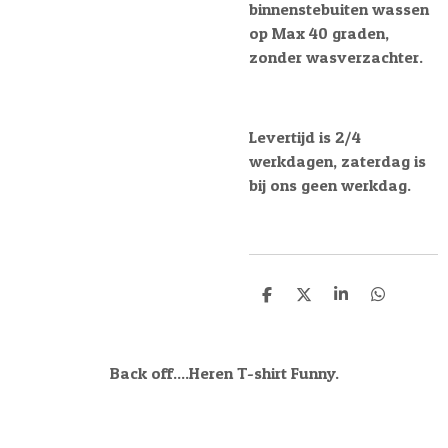
binnenstebuiten wassen
op Max 40 graden,
zonder wasverzachter.
Levertijd is 2/4
werkdagen, zaterdag is
bij ons geen werkdag.
D
D
S
D
e
e
h
e
l
e
a
l
e
l
r
e
n
e
n
Back off....Heren T-shirt Funny.