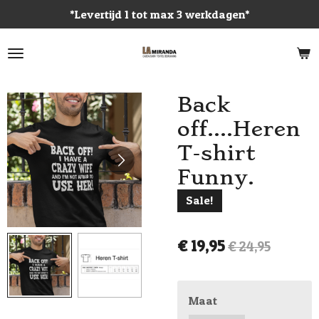
*Levertijd 1 tot max 3 werkdagen*
Ga
direct
naar
de
hoofdinhoud
Back
off....Heren
T-shirt
Funny.
Sale!
€ 19,95
€ 24,95
Maat