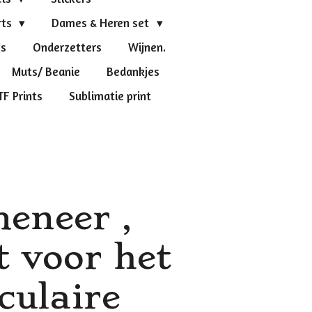
rts
Dames & Heren set
's
Onderzetters
Wijnen.
Muts/ Beanie
Bedankjes
TF Prints
Sublimatie print
meneer ,
 voor het
culaire