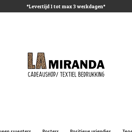
*Levertijd 1 tot max 3 werkdagen*
ween sweaters
Posters
Positieve vriendjes
Teg