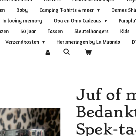
ten
Baby
Camping T-shirts & meer
Dames Shi
In loving memory
Opa en Oma Cadeaus
Paraplu
azen
50 jaar
Tassen
Sleutelhangers
Kids
Verzendkosten
Herinneringen by La Miranda
D
Juf of 
Bedankt
Spek-ta