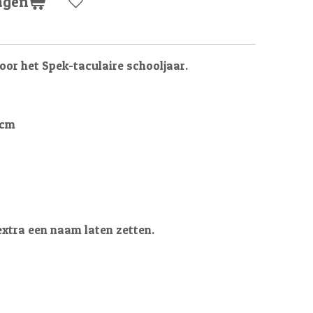
agen
oor het Spek-taculaire schooljaar.
8cm
extra een naam laten zetten.