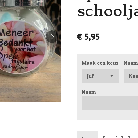
schoolj
€ 5,95
Maak een keus
Naam 
Naam