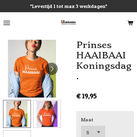
*Levertijd 1 tot max 3 werkdagen*
Ga
direct
naar
de
hoofdinhoud
Prinses
HAAIBAAI
Koningsdag
.
€ 19,95
Maat