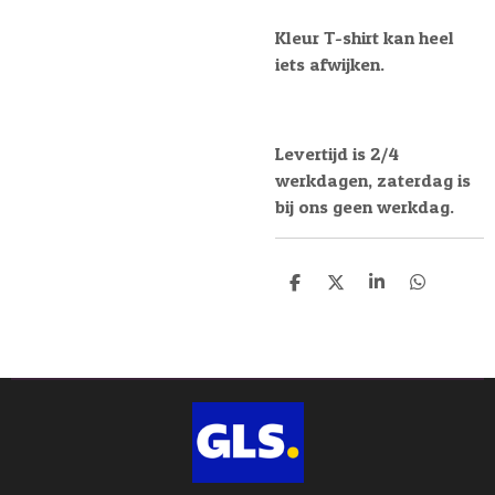
Kleur T-shirt kan heel
iets afwijken.
Levertijd is 2/4
werkdagen, zaterdag is
bij ons geen werkdag.
D
D
S
D
e
e
h
e
l
e
a
l
e
l
r
e
n
e
n