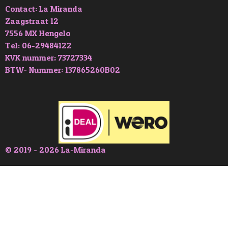
Contact: La Miranda
Zaagstraat 12
7556 MX Hengelo
Tel: 06-29484122
KVK nummer; 73727334
BTW- Nummer: 137865260B02
© 2019 - 2026 La-Miranda