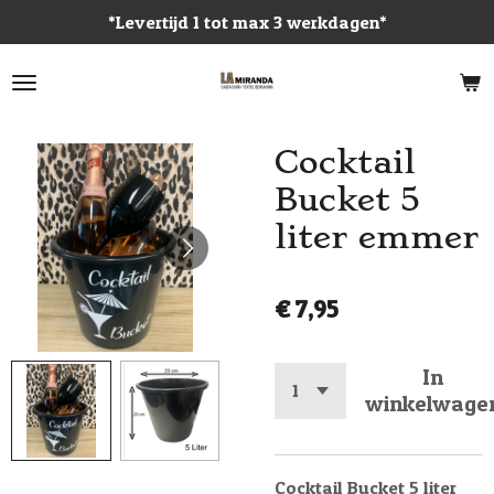
*Levertijd 1 tot max 3 werkdagen*
Ga
direct
naar
de
hoofdinhoud
Cocktail
Bucket 5
liter emmer
€ 7,95
In
winkelwage
Cocktail Bucket 5 liter