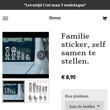
*Levertijd 1 tot max 3 werkdagen*
Ga
direct
naar
de
hoofdinhoud
Familie
sticker, zelf
samen te
stellen.
€ 8,95
Hoe plakken.