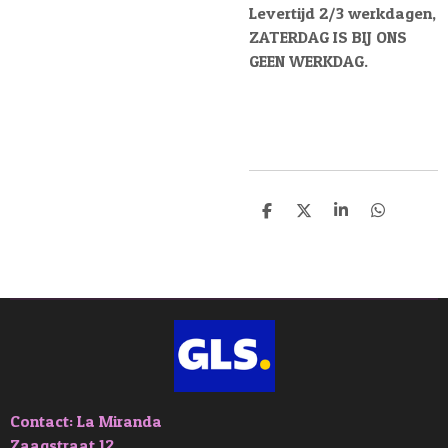
Levertijd 2/3 werkdagen,
ZATERDAG IS BIJ ONS
GEEN WERKDAG.
D
D
S
D
e
e
h
e
l
e
a
l
e
l
r
e
n
e
n
Contact: La Miranda
Zaagstraat 12