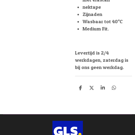
nektape
Zijnaden
Wasbaar tot 40°C
Medium Fit.
Levertijd is 2/4
werkdagen, zaterdag is
bij ons geen werkdag.
D
D
S
D
e
e
h
e
l
e
a
l
e
l
r
e
n
e
n