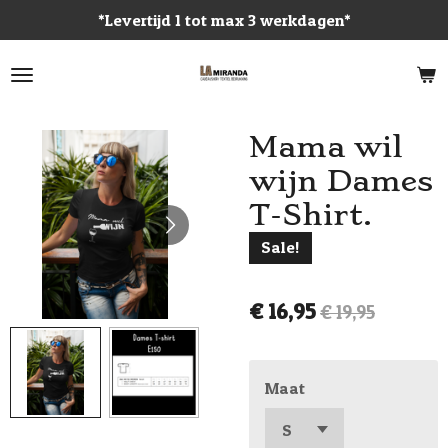
*Levertijd 1 tot max 3 werkdagen*
Ga
direct
naar
de
hoofdinhoud
Mama wil
wijn Dames
T-Shirt.
Sale!
€ 16,95
€ 19,95
Maat