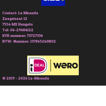
Contact: La Miranda
Zaagstraat 12
7556 MX Hengelo
Tel: 06-29484122
KVK nummer; 73727334
BTW- Nummer: 137865260B02
© 2019 - 2026 La-Miranda