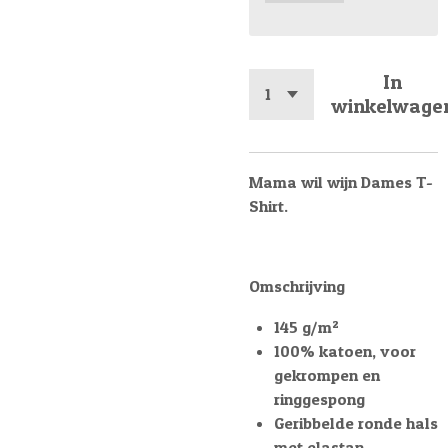
In
winkelwage
Mama wil wijn Dames T-
Shirt.
Omschrijving
145 g/m²
100% katoen, voor
gekrompen en
ringgespong
Geribbelde ronde hals
met elastan