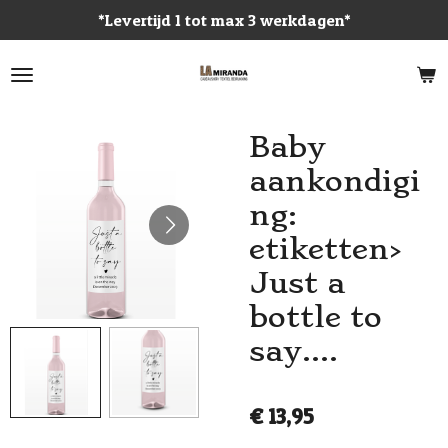
*Levertijd 1 tot max 3 werkdagen*
Ga
direct
naar
de
hoofdinhoud
Baby
aankondigi
ng:
etiketten>
Just a
bottle to
say....
€ 13,95