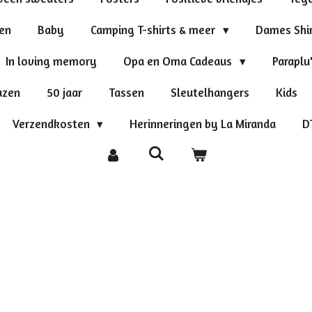
ten
Baby
Camping T-shirts & meer
Dames Shi
In loving memory
Opa en Oma Cadeaus
Paraplu
azen
50 jaar
Tassen
Sleutelhangers
Kids
Verzendkosten
Herinneringen by La Miranda
D