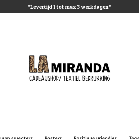
*Levertijd 1 tot max 3 werkdagen*
ween sweaters
Posters
Positieve vriendjes
Teg