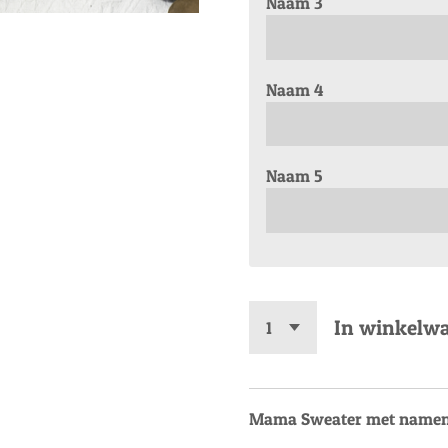
Naam 3
Naam 4
Naam 5
In winkelw
Mama Sweater met namen v