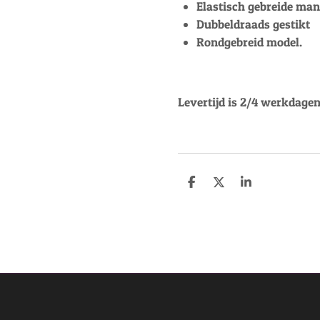
Elastisch gebreide ma
Dubbeldraads gestikt
Rondgebreid model.
Levertijd is 2/4 werkdagen
D
D
S
e
e
h
l
e
a
e
l
r
n
e