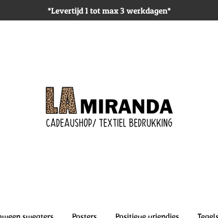
*Levertijd 1 tot max 3 werkdagen*
oween sweaters
Posters
Positieve vriendjes
Tegel