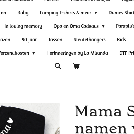
ten
Baby
Camping T-shirts & meer
Dames Shir
In loving memory
Opa en Oma Cadeaus
Paraplu'
lazen
50 jaar
Tassen
Sleutelhangers
Kids
Verzendkosten
Herinneringen by La Miranda
DTF Pr
Mama S
namen v