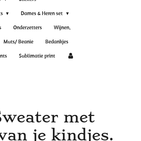
ts
Dames & Heren set
s
Onderzetters
Wijnen.
Muts/ Beanie
Bedankjes
ints
Sublimatie print
weater met
an je kindjes.