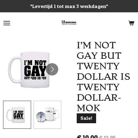
*Levertijd 1 tot max 3 werkdagen*
Ga
direct
naar
de
hoofdinhoud
I’M NOT
GAY BUT
TWENTY
DOLLAR IS
TWENTY
DOLLAR-
MOK
Sale!
€ 10,00