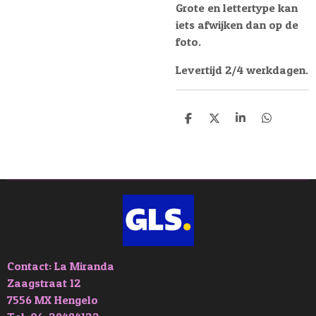
Grote en lettertype kan
iets afwijken dan op de
foto.
Levertijd 2/4 werkdagen.
D
D
S
D
e
e
h
e
l
e
a
l
e
l
r
e
n
e
n
Contact: La Miranda
Zaagstraat 12
7556 MX Hengelo