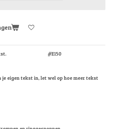
agen
Kies je tekst.
#E150
n je eigen tekst in, let wel op hoe meer tekst
krompen en ringgesponnen