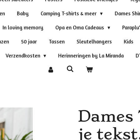
ten
Baby
Camping T-shirts & meer
Dames Shi
In loving memory
Opa en Oma Cadeaus
Paraplu
azen
50 jaar
Tassen
Sleutelhangers
Kids
Verzendkosten
Herinneringen by La Miranda
D
Dames T
je teks