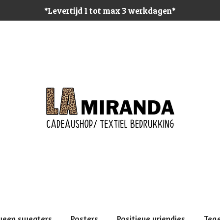
*Levertijd 1 tot max 3 werkdagen*
ween sweaters
Posters
Positieve vriendjes
Teg