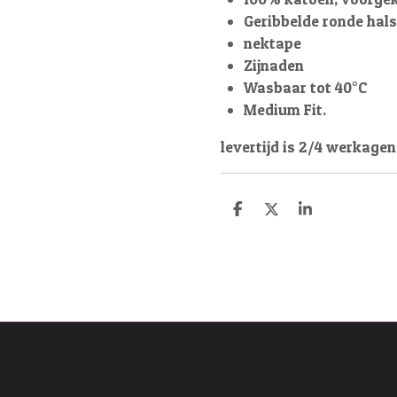
Geribbelde ronde hals
nektape
Zijnaden
Wasbaar tot 40°C
Medium Fit.
levertijd is 2/4 werkagen
D
D
S
e
e
h
l
e
a
e
l
r
n
e