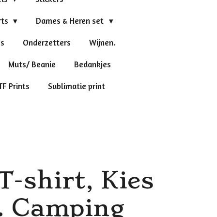
rts
Dames & Heren set
's
Onderzetters
Wijnen.
Muts/ Beanie
Bedankjes
TF Prints
Sublimatie print
-shirt, Kies
t. Camping