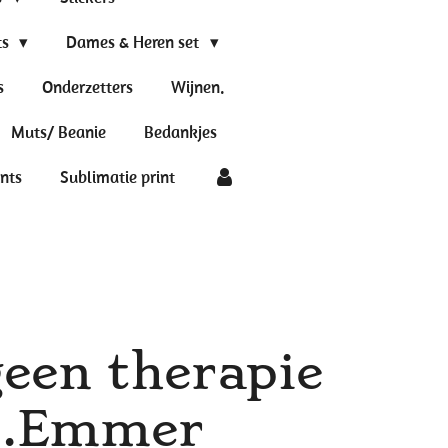
ts
Dames & Heren set
s
Onderzetters
Wijnen.
Muts/ Beanie
Bedankjes
ints
Sublimatie print
geen therapie
...Emmer