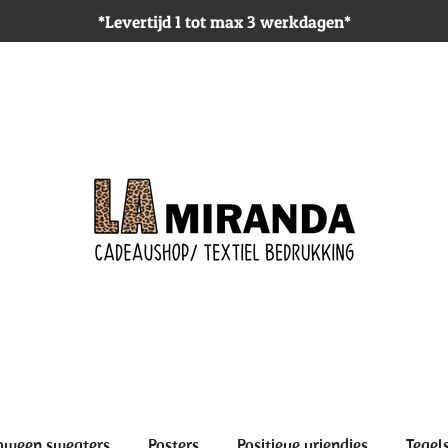
*Levertijd 1 tot max 3 werkdagen*
oween sweaters
Posters
Positieve vriendjes
Tegel