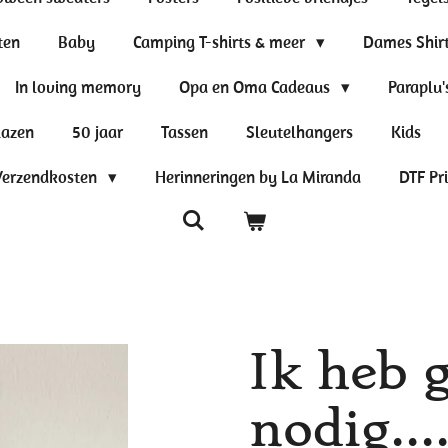
ten
Baby
Camping T-shirts & meer
Dames Shir
In loving memory
Opa en Oma Cadeaus
Paraplu'
lazen
50 jaar
Tassen
Sleutelhangers
Kids
Verzendkosten
Herinneringen by La Miranda
DTF Pr
Ik heb 
nodig..