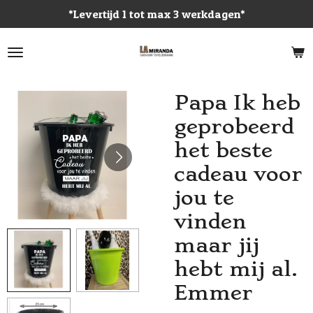
*Levertijd 1 tot max 3 werkdagen*
Ga
direct
naar
de
hoofdinhoud
Papa Ik heb
geprobeerd
het beste
cadeau voor
jou te
vinden
maar jij
hebt mij al.
Emmer