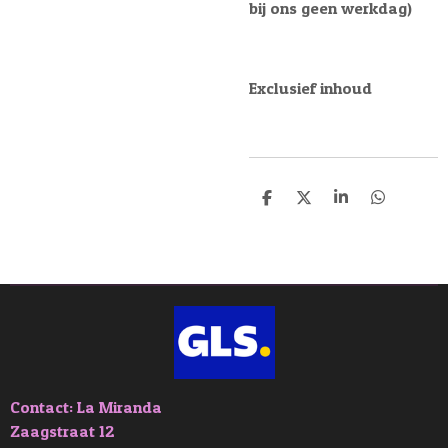
bij ons geen werkdag)
Exclusief inhoud
D
D
S
D
e
e
h
e
l
e
a
l
e
l
r
e
n
e
n
Contact: La Miranda
Zaagstraat 12