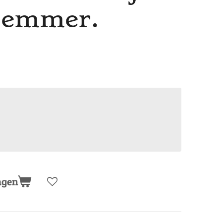
 emmer.
agen