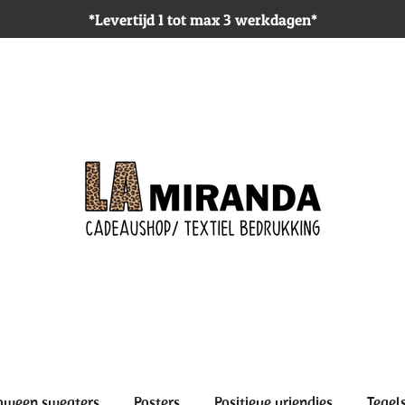
*Levertijd 1 tot max 3 werkdagen*
oween sweaters
Posters
Positieve vriendjes
Tegel