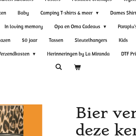
ten
Baby
Camping T-shirts & meer
Dames Shir
In loving memory
Opa en Oma Cadeaus
Paraplu'
lazen
50 jaar
Tassen
Sleutelhangers
Kids
Verzendkosten
Herinneringen by La Miranda
DTF Pr
Bier ve
deze ke