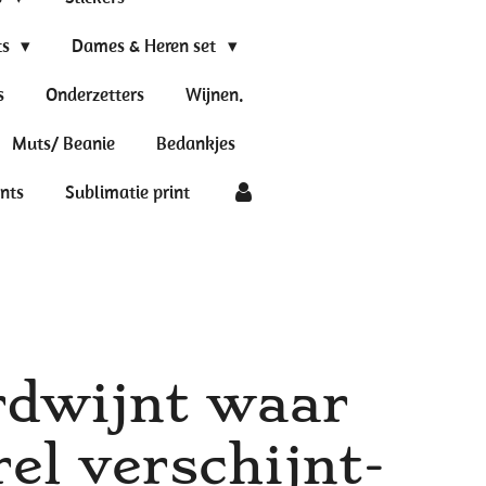
ts
Dames & Heren set
s
Onderzetters
Wijnen.
Muts/ Beanie
Bedankjes
ints
Sublimatie print
rdwijnt waar
rel verschijnt-