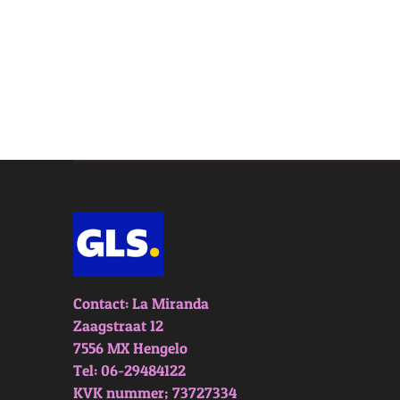
Contact: La Miranda
Zaagstraat 12
7556 MX Hengelo
Tel: 06-29484122
KVK nummer; 73727334