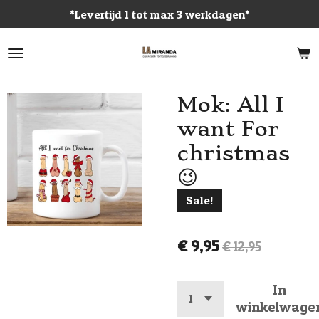
*Levertijd 1 tot max 3 werkdagen*
Ga
direct
naar
de
hoofdinhoud
Mok: All I
want For
christmas
😉
Sale!
€ 9,95
€ 12,95
In
winkelwage