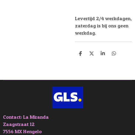
Levertijd 2/4 werkdagen,
zaterdag is bij ons geen
werkdag.
D
D
S
D
e
e
h
e
l
e
a
l
e
l
r
e
n
e
n
Contact: La Miranda
Zaagstraat 12
7556 MX Hengelo