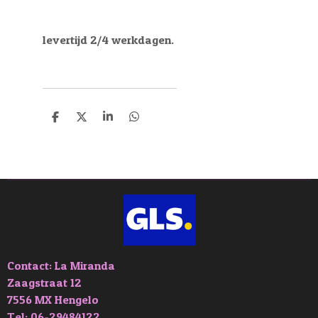
levertijd 2/4 werkdagen.
D
D
S
D
e
e
h
e
l
e
a
l
e
l
r
e
n
e
n
Contact: La Miranda
Zaagstraat 12
7556 MX Hengelo
Tel: 06-29484122