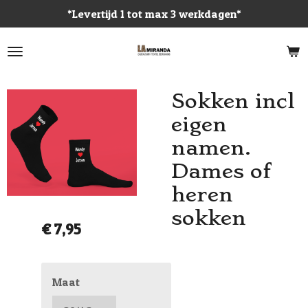
*Levertijd 1 tot max 3 werkdagen*
Ga
direct
naar
de
hoofdinhoud
Sokken incl
eigen
namen.
Dames of
heren
sokken
€ 7,95
Maat