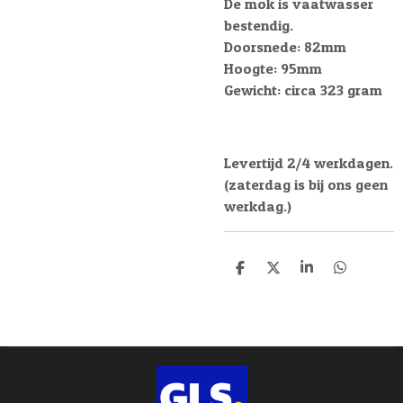
De mok is vaatwasser
bestendig.
Doorsnede: 82mm
Hoogte: 95mm
Gewicht: circa 323 gram
Levertijd 2/4 werkdagen.
(zaterdag is bij ons geen
werkdag.)
D
D
S
D
e
e
h
e
l
e
a
l
e
l
r
e
n
e
n