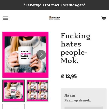
*Levertijd 1 tot max 3 werkdagen*
Ga
direct
naar
de
hoofdinhoud
Fucking
hates
people-
Mok.
€ 12,95
Naam
Naam op de mok.