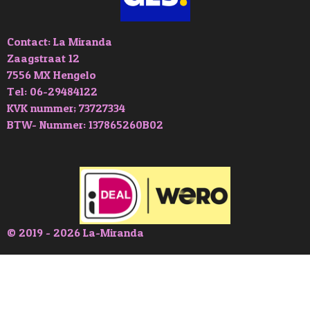
Contact: La Miranda
Zaagstraat 12
7556 MX Hengelo
Tel: 06-29484122
KVK nummer; 73727334
BTW- Nummer: 137865260B02
© 2019 - 2026 La-Miranda