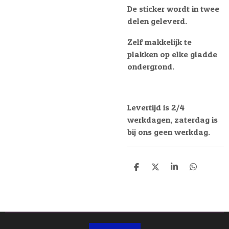
De sticker wordt in twee
delen geleverd.
Zelf makkelijk te
plakken op elke gladde
ondergrond.
Levertijd is 2/4
werkdagen, zaterdag is
bij ons geen werkdag.
D
D
S
D
e
e
h
e
l
e
a
l
e
l
r
e
n
e
n