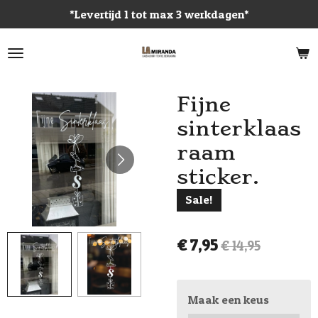
*Levertijd 1 tot max 3 werkdagen*
Ga
direct
naar
de
hoofdinhoud
Fijne
sinterklaas
raam
sticker.
Sale!
€ 7,95
€ 14,95
Maak een keus