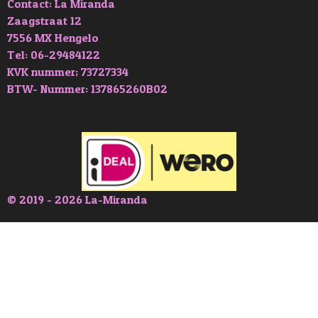
Contact: La Miranda
Zaagstraat 12
7556 MX Hengelo
Tel: 06-29484122
KVK nummer; 73727334
BTW- Nummer: 137865260B02
© 2019 - 2026 La-Miranda