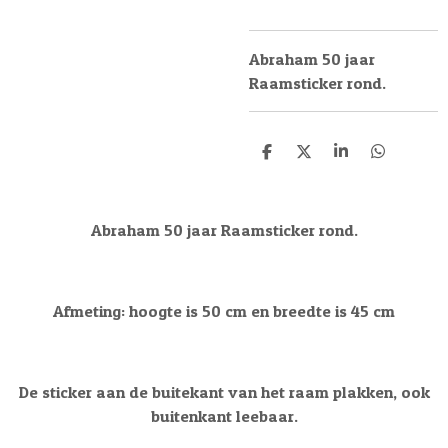
Abraham 50 jaar
Raamsticker rond.
D
D
S
D
e
e
h
e
l
e
a
l
e
l
r
e
n
e
n
Abraham 50 jaar Raamsticker rond.
Afmeting: hoogte is 50 cm en breedte is 45 cm
De sticker aan de buitekant van het raam plakken, ook
buitenkant leebaar.