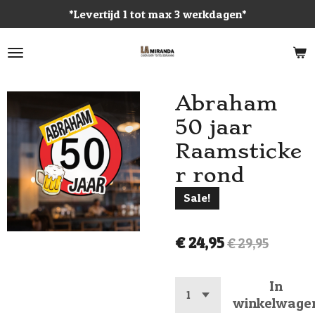
*Levertijd 1 tot max 3 werkdagen*
Ga
direct
naar
de
hoofdinhoud
Abraham
50 jaar
Raamsticke
r rond
Sale!
€ 24,95
€ 29,95
In
winkelwage