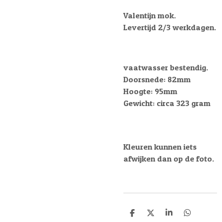
Valentijn mok.
Levertijd 2/3 werkdagen.
vaatwasser bestendig.
Doorsnede: 82mm
Hoogte: 95mm
Gewicht: circa 323 gram
Kleuren kunnen iets
afwijken dan op de foto.
D
D
S
D