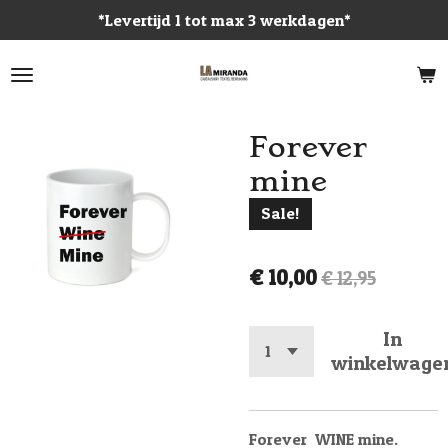
*Levertijd 1 tot max 3 werkdagen*
Ga
direct
naar
de
hoofdinhoud
Forever
mine
Sale!
€ 10,00
€ 12,95
In
winkelwage
Forever WINE mine.