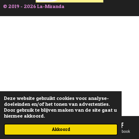
© 2019 - 2026 La-Miranda
Deze website gebruikt cookies voor analyse-
doeleinden en/of het tonen van advertenties.
Door gebruik te blijven maken van de site gaat u
hiermee akkoord.
Akkoord
E-mailadres
Telefoonnummer
Kaart
Facebook