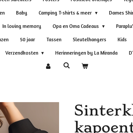
ten
Baby
Camping T-shirts & meer
Dames Shi
In loving memory
Opa en Oma Cadeaus
Paraplu
azen
50 jaar
Tassen
Sleutelhangers
Kids
Verzendkosten
Herinneringen by La Miranda
D
Sinterk
kapoent