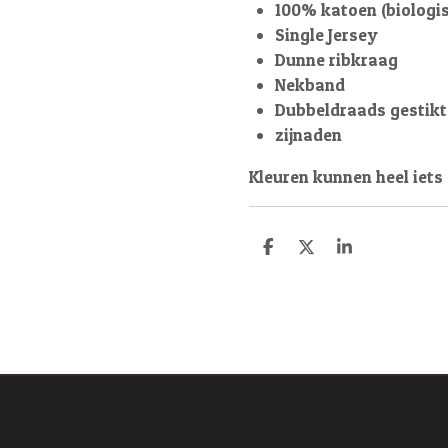
100% katoen (biologi
Single Jersey
Dunne ribkraag
Nekband
Dubbeldraads gestik
zijnaden
Kleuren kunnen heel iets
D
D
S
e
e
h
l
e
a
e
l
r
n
e