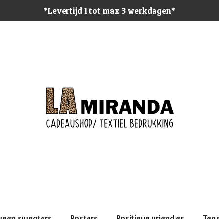
*Levertijd 1 tot max 3 werkdagen*
ween sweaters
Posters
Positieve vriendjes
Teg