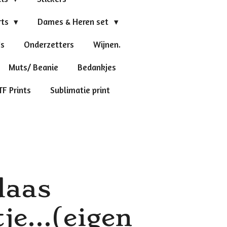
rts
Dames & Heren set
's
Onderzetters
Wijnen.
Muts/ Beanie
Bedankjes
TF Prints
Sublimatie print
laas
je...(eigen