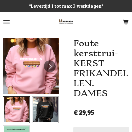
*Levertijd 1 tot max 3 werkdagen*
Ga
direct
naar
de
hoofdinhoud
Foute
kersttrui-
KERST
FRIKANDEL
LEN.
DAMES
€ 29,95