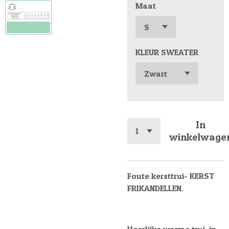
Maat
KLEUR SWEATER
In
winkelwage
Foute kersttrui- KERST
FRIKANDELLEN.