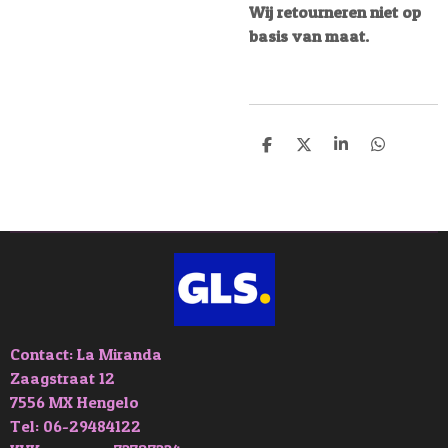
Wij retourneren niet op
basis van maat.
D
D
S
D
e
e
h
e
l
e
a
l
e
l
r
e
n
e
n
Contact: La Miranda
Zaagstraat 12
7556 MX Hengelo
Tel: 06-29484122