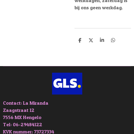
werkdagen, zaterdag is
bij ons geen werkdag.
D
D
S
D
e
e
h
e
l
e
a
l
e
l
r
e
n
e
n
Contact: La Miranda
Zaagstraat 12
7556 MX Hengelo
Tel: 06-29484122
KVK nummer; 73727334