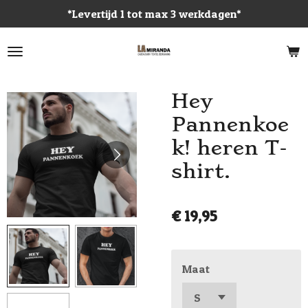
*Levertijd 1 tot max 3 werkdagen*
Ga
direct
naar
de
hoofdinhoud
Hey
Pannenkoe
k! heren T-
shirt.
€ 19,95
Maat