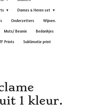
rts
Dames & Heren set
's
Onderzetters
Wijnen.
Muts/ Beanie
Bedankjes
TF Prints
Sublimatie print
eclame
it 1 kleur.