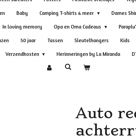
ten
Baby
Camping T-shirts & meer
Dames Shi
In loving memory
Opa en Oma Cadeaus
Paraplu
azen
50 jaar
Tassen
Sleutelhangers
Kids
Verzendkosten
Herinneringen by La Miranda
D
Auto r
achterru