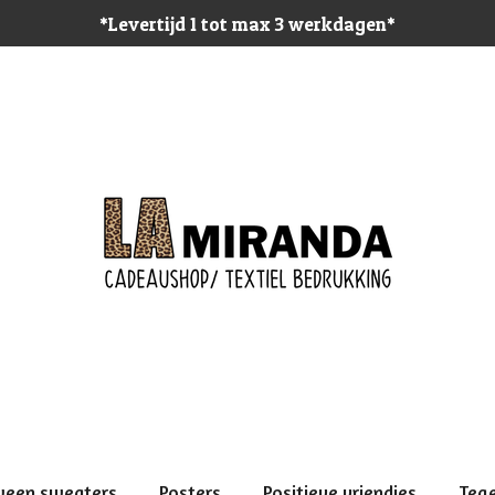
*Levertijd 1 tot max 3 werkdagen*
ween sweaters
Posters
Positieve vriendjes
Teg