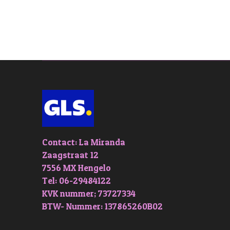
Contact: La Miranda
Zaagstraat 12
7556 MX Hengelo
Tel: 06-29484122
KVK nummer; 73727334
BTW- Nummer: 137865260B02