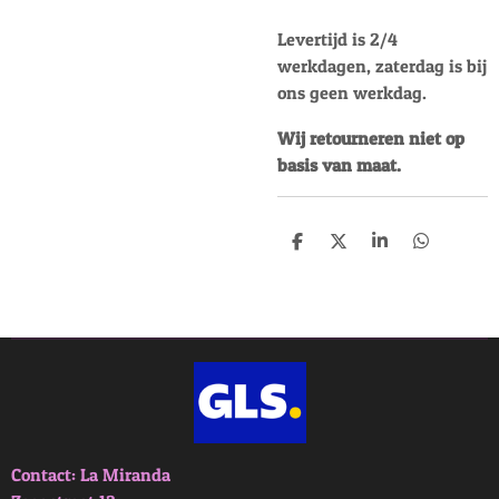
Levertijd is 2/4
werkdagen, zaterdag is bij
ons geen werkdag.
Wij retourneren niet op
basis van maat.
D
D
S
D
e
e
h
e
l
e
a
l
e
l
r
e
n
e
n
Contact: La Miranda