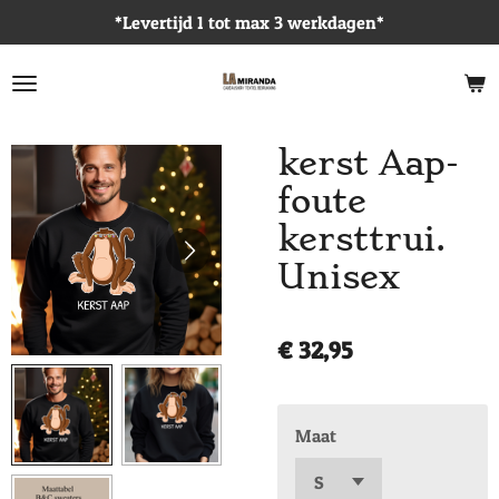
*Levertijd 1 tot max 3 werkdagen*
Ga
direct
naar
de
hoofdinhoud
kerst Aap-
foute
kersttrui.
Unisex
€ 32,95
Maat