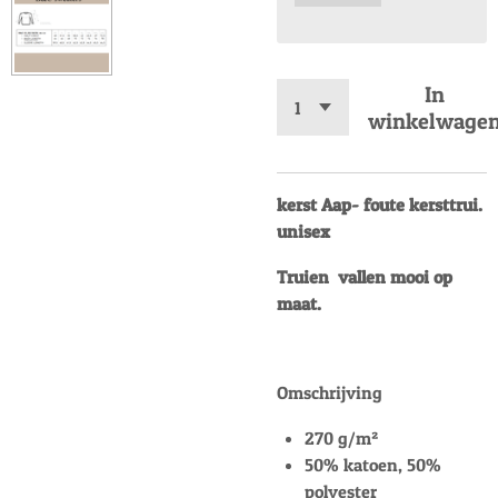
In
winkelwage
kerst Aap- foute kersttrui.
unisex
Truien vallen mooi op
maat.
Omschrijving
270 g/m²
50% katoen, 50%
polyester