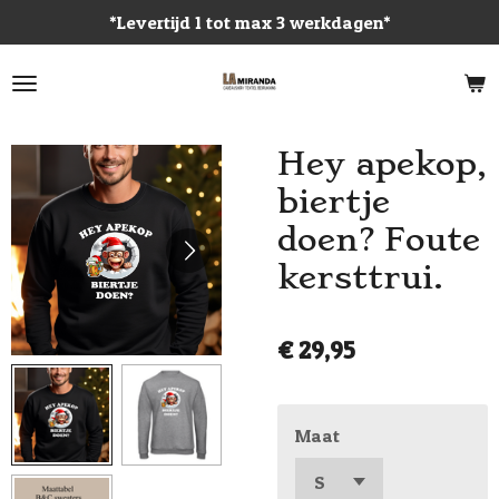
*Levertijd 1 tot max 3 werkdagen*
Ga
direct
naar
de
hoofdinhoud
Hey apekop,
biertje
doen? Foute
kersttrui.
€ 29,95
Maat