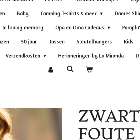
ten
Baby
Camping T-shirts & meer
Dames Shi
In loving memory
Opa en Oma Cadeaus
Paraplu
azen
50 jaar
Tassen
Sleutelhangers
Kids
Verzendkosten
Herinneringen by La Miranda
D
ZWART
FOUTE