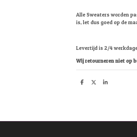
Alle Sweaters worden pas
is, let dus goed op de ma
Levertijd is 2/4 werkdag
Wij retourneren niet op 
D
D
S
e
e
h
l
e
a
e
l
r
n
e