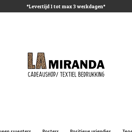
*Levertijd 1 tot max 3 werkdagen*
ween sweaters
Posters
Positieve vriendjes
Teg