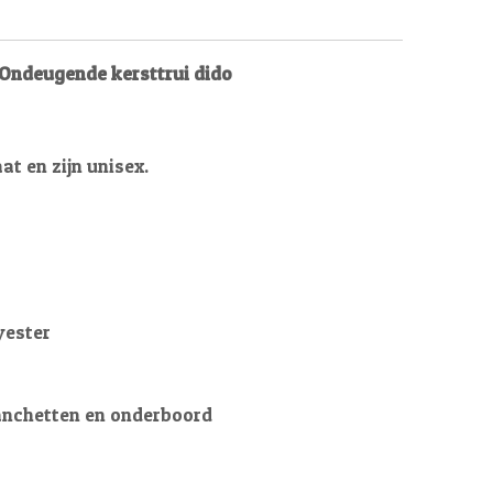
. Ondeugende kersttrui dido
t en zijn unisex.
yester
anchetten en onderboord