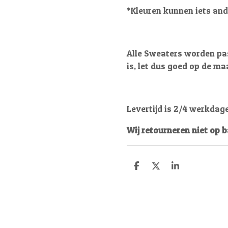
*Kleuren kunnen iets and
Alle Sweaters worden pas
is, let dus goed op de ma
Levertijd is 2/4 werkdag
Wij retourneren niet op 
D
D
S
e
e
h
l
e
a
e
l
r
n
e