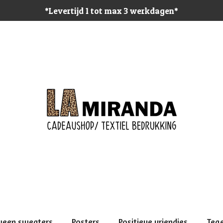
*Levertijd 1 tot max 3 werkdagen*
ween sweaters
Posters
Positieve vriendjes
Teg