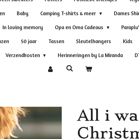
ten
Baby
Camping T-shirts & meer
Dames Shi
In loving memory
Opa en Oma Cadeaus
Paraplu
azen
50 jaar
Tassen
Sleutelhangers
Kids
Verzendkosten
Herinneringen by La Miranda
D
All i wa
Christ