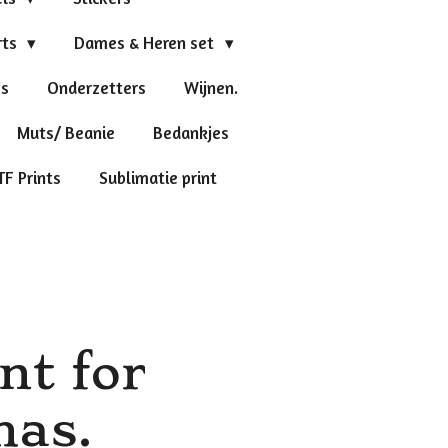
rts
Dames & Heren set
's
Onderzetters
Wijnen.
Muts/ Beanie
Bedankjes
TF Prints
Sublimatie print
nt for
mas.