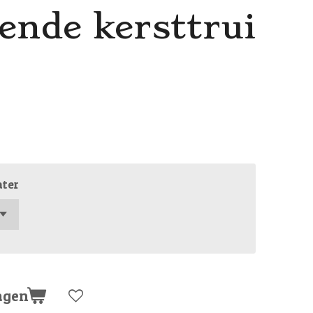
nde kersttrui
ater
agen