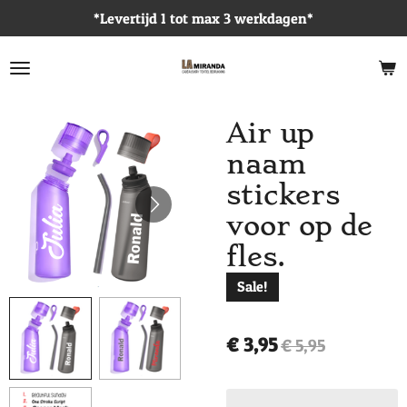
*Levertijd 1 tot max 3 werkdagen*
Ga
direct
naar
de
hoofdinhoud
Air up
naam
stickers
voor op de
fles.
Sale!
€ 3,95
€ 5,95