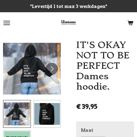
*Levertijd 1 tot max 3 werkdagen*
Ga
direct
naar
de
hoofdinhoud
IT'S OKAY
NOT TO BE
PERFECT
Dames
hoodie.
€ 39,95
Maat