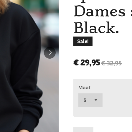
Dames 
Black.
Sale!
€ 29,95
€ 32,95
Maat