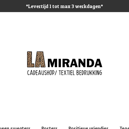
*Levertijd 1 tot max 3 werkdagen*
ween sweaters
Posters
Positieve vriendjes
Teg