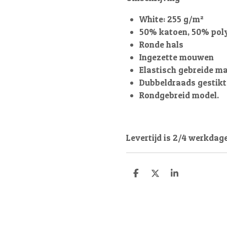
White: 255 g/m²
50% katoen, 50% pol
Ronde hals
Ingezette mouwen
Elastisch gebreide m
Dubbeldraads gestikt
Rondgebreid model.
Levertijd is 2/4 werkdag
D
D
S
e
e
h
l
e
a
e
l
r
n
e