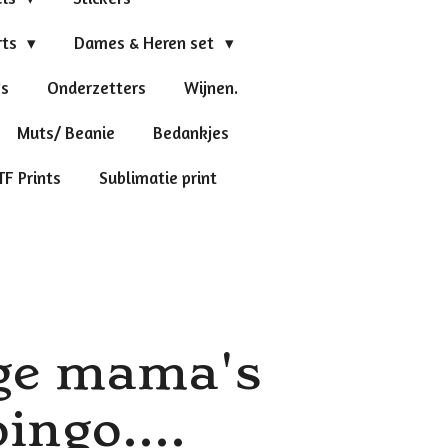
rts
Dames & Heren set
's
Onderzetters
Wijnen.
Muts/ Beanie
Bedankjes
TF Prints
Sublimatie print
e mama's
ingo....