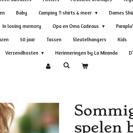
ten
Baby
Camping T-shirts & meer
Dames Shi
In loving memory
Opa en Oma Cadeaus
Paraplu
azen
50 jaar
Tassen
Sleutelhangers
Kids
Verzendkosten
Herinneringen by La Miranda
D
Sommig
spelen b