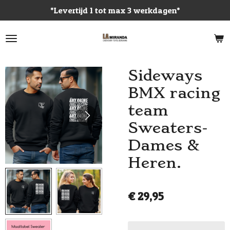
*Levertijd 1 tot max 3 werkdagen*
Ga
direct
naar
de
hoofdinhoud
Sideways
BMX racing
team
Sweaters-
Dames &
Heren.
€ 29,95