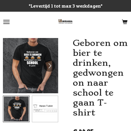
*Levertijd 1 tot max 3 werkdagen*
Ga
direct
naar
de
hoofdinhoud
Geboren om
bier te
drinken,
gedwongen
on naar
school te
gaan T-
shirt