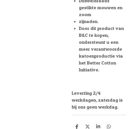
Dubbeldraads
gestikte mouwen en
zoom
zijnaden.
Door dit product van
B&C te kopen,
ondersteunt u een
meer verantwoorde
katoenproductie via
het Better Cotton
Initiative.
Leverting 2/4
werkdagen, zaterdag is
bij ons geen werkdag.
D
D
S
D