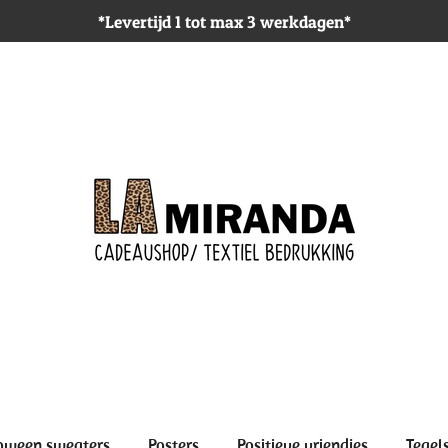
*Levertijd 1 tot max 3 werkdagen*
oween sweaters
Posters
Positieve vriendjes
Tegel