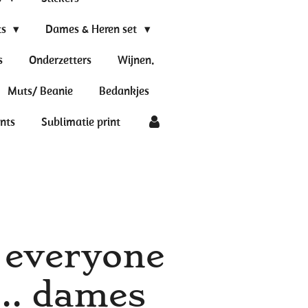
ts
Dames & Heren set
s
Onderzetters
Wijnen.
Muts/ Beanie
Bedankjes
ints
Sublimatie print
 everyone
... dames