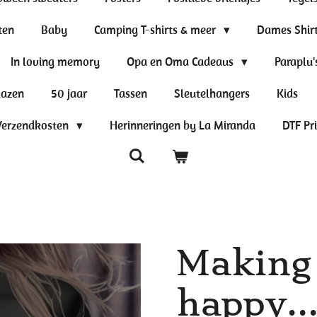
ten
Baby
Camping T-shirts & meer
Dames Shir
In loving memory
Opa en Oma Cadeaus
Paraplu'
lazen
50 jaar
Tassen
Sleutelhangers
Kids
Verzendkosten
Herinneringen by La Miranda
DTF Pr
Making
happy..