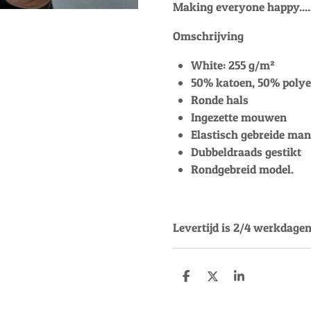
Making everyone happy....
Omschrijving
White: 255 g/m²
50% katoen, 50% polye
Ronde hals
Ingezette mouwen
Elastisch gebreide ma
Dubbeldraads gestikt
Rondgebreid model.
Levertijd is 2/4 werkdagen
D
D
S
e
e
h
l
e
a