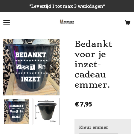
*Levertijd 1 tot max 3 werkdagen*
Ga
direct
naar
de
hoofdinhoud
Bedankt
voor je
inzet-
cadeau
emmer.
€ 7,95
Kleur emmer