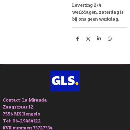
Leverting 2/4
werkdagen, zaterdag is
bij ons geen werkdag.
D
D
S
D
e
e
h
e
l
e
a
l
e
l
r
e
n
e
n
Contact: La Miranda
Zaagstraat 12
7556 MX Hengelo
Tel: 06-29484122
KVK nummer; 73727334