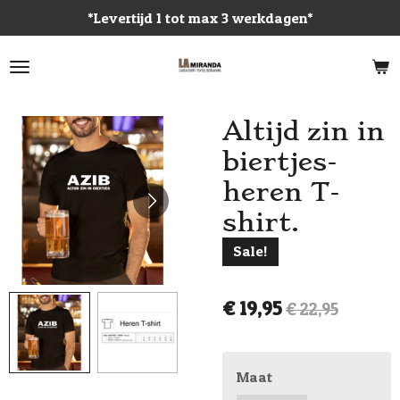
*Levertijd 1 tot max 3 werkdagen*
Ga
direct
naar
de
hoofdinhoud
Altijd zin in
biertjes-
heren T-
shirt.
Sale!
€ 19,95
€ 22,95
Maat