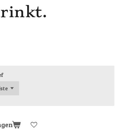
drinkt.
ef
agen