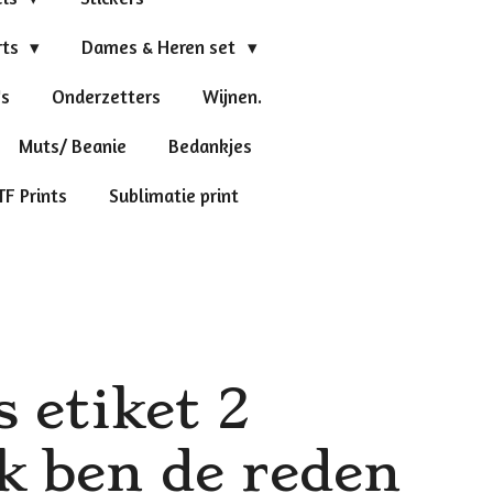
rts
Dames & Heren set
's
Onderzetters
Wijnen.
Muts/ Beanie
Bedankjes
TF Prints
Sublimatie print
s etiket 2
Ik ben de reden