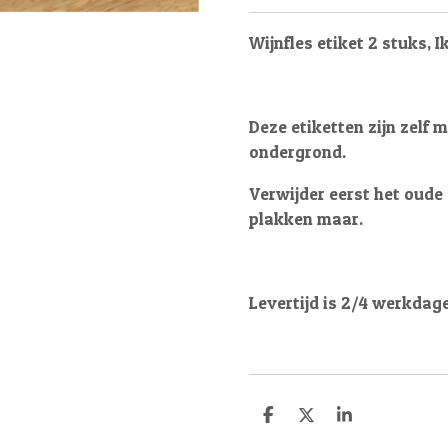
Wijnfles etiket 2 stuks, Ik
Deze etiketten zijn zelf 
ondergrond.
Verwijder eerst het oud
plakken maar.
Levertijd is 2/4 werkdag
D
D
S
e
e
h