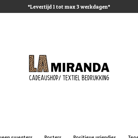
*Levertijd 1 tot max 3 werkdagen*
ween sweaters
Posters
Positieve vriendjes
Teg