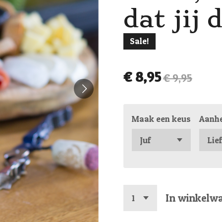
dat jij 
Sale!
€ 8,95
€ 9,95
Maak een keus
Aanh
In winkelw