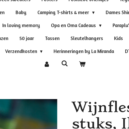
ten
Baby
Camping T-shirts & meer
Dames Shi
In loving memory
Opa en Oma Cadeaus
Paraplu
azen
50 jaar
Tassen
Sleutelhangers
Kids
Verzendkosten
Herinneringen by La Miranda
D
Wijnfle
stuks, 